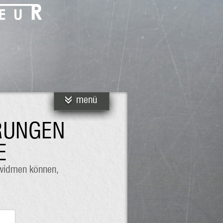
menü
ERUNGEN
E
 widmen können,