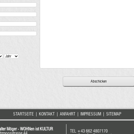
STARTSEITE
|
KONTAKT
|
ANFAHRT
|
IMPRESSUM
|
SITEMAP
lter Möger - WOHNen ist KULTUR
TEL +43 662 4807170
tzmoosstrasse 44